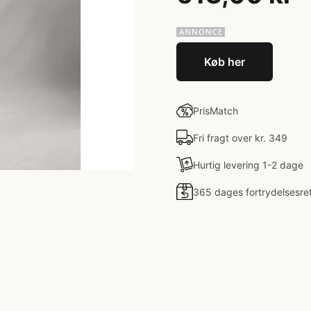
Køb her
PrisMatch
Fri fragt over kr. 349
Hurtig levering 1-2 dage
365 dages fortrydelsesre