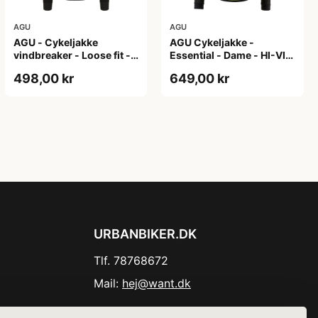
AGU
AGU
AGU - Cykeljakke
AGU Cykeljakke -
vindbreaker - Loose fit -
Essential - Dame - HI-VIS
Sort - Str. XXXL
- Sort/Gul - Str. M
498,00 kr
649,00 kr
URBANBIKER.DK
Tlf. 78768672
Mail:
hej@want.dk
Cookie- og privatlivspolitik