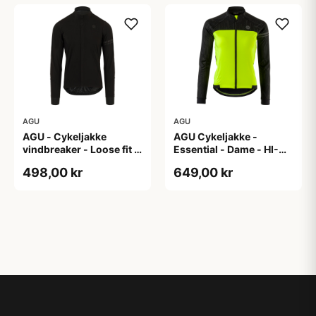
AGU
AGU
AGU - Cykeljakke
AGU Cykeljakke -
vindbreaker - Loose fit -
Essential - Dame - HI-
Sort - Str. XXXL
VIS - Sort/Gul - Str. M
498,00 kr
649,00 kr