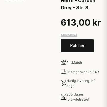
Herre - Carbon
Grey - Str. S
613,00 kr
Køb her
PrisMatch
Fri fragt over kr. 349
Hurtig levering 1-2
dage
365 dages
fortrydelsesret