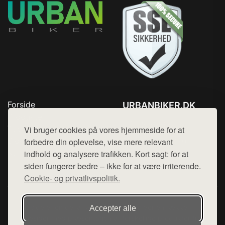
Forside
URBANBIKER.DK
Produkter
Tlf. 78768672
Top Rabatter
Vi bruger cookies på vores hjemmeside for at
Mail:
hej@want.dk
Blog
forbedre din oplevelse, vise mere relevant
Kontakt
indhold og analysere trafikken. Kort sagt: for at
Cookie- og privatlivspolitik
siden fungerer bedre – ikke for at være irriterende.
Cookie- og privatlivspolitik.
Denne side er en del af want.dk, der udgiver en række
Accepter alle
hjemmesider med præsentation af forskellige produkter fra