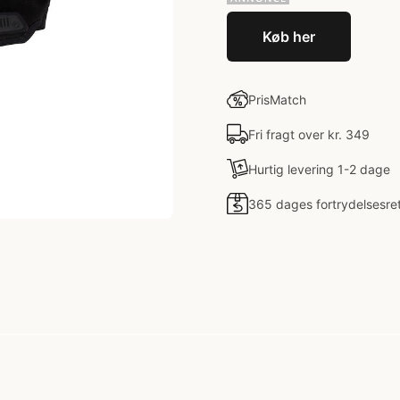
Køb her
PrisMatch
Fri fragt over kr. 349
Hurtig levering 1-2 dage
365 dages fortrydelsesre