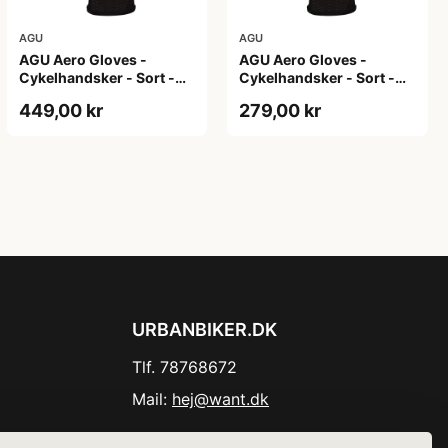
AGU
AGU
AGU Aero Gloves -
AGU Aero Gloves -
Cykelhandsker - Sort -
Cykelhandsker - Sort -
XL
XS
449,00 kr
279,00 kr
URBANBIKER.DK
Tlf. 78768672
Mail:
hej@want.dk
Cookie- og privatlivspolitik