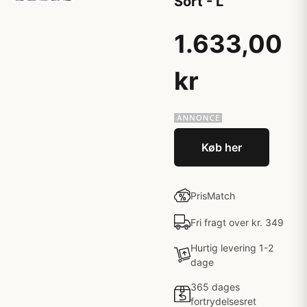
Sort - L
1.633,00
kr
Køb her
PrisMatch
Fri fragt over kr. 349
Hurtig levering 1-2
dage
365 dages
fortrydelsesret