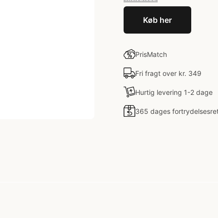
Køb her
PrisMatch
Fri fragt over kr. 349
Hurtig levering 1-2 dage
365 dages fortrydelsesre