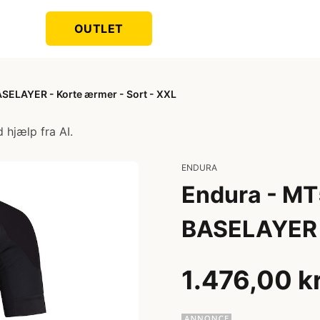
OUTLET
ELAYER - Korte ærmer - Sort - XXL
 hjælp fra AI.
ENDURA
Endura - M
BASELAYER -
1.476,00 k