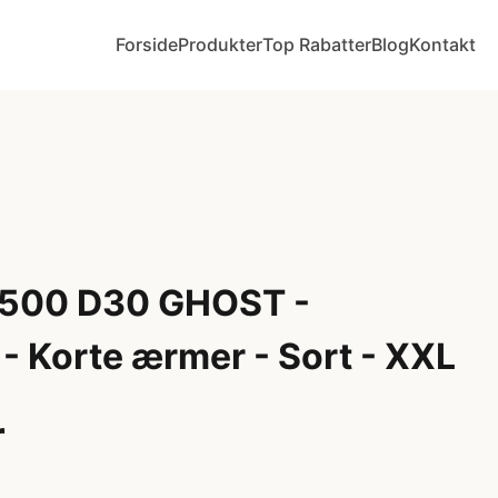
Forside
Produkter
Top Rabatter
Blog
Kontakt
T500 D30 GHOST -
 Korte ærmer - Sort - XXL
r