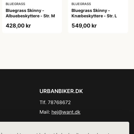
BLUEGRASS
BLUEGRASS
Bluegrass Skinny -
Bluegrass Skinny -
Albuebeskyttere - Str. M
Knæbeskyttere - Str. L
428,00 kr
549,00 kr
URBANBIKER.DK
Tlf. 78768672
Mail:
hej@want.dk
Cookie- og privatlivspolitik