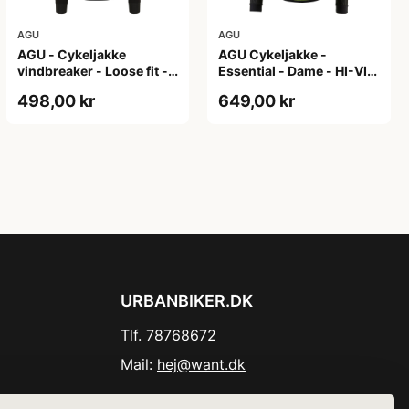
AGU
AGU
AGU - Cykeljakke
AGU Cykeljakke -
vindbreaker - Loose fit -
Essential - Dame - HI-VIS
Sort - Str. XXXL
- Sort/Gul - Str. M
498,00 kr
649,00 kr
URBANBIKER.DK
Tlf. 78768672
Mail:
hej@want.dk
Cookie- og privatlivspolitik