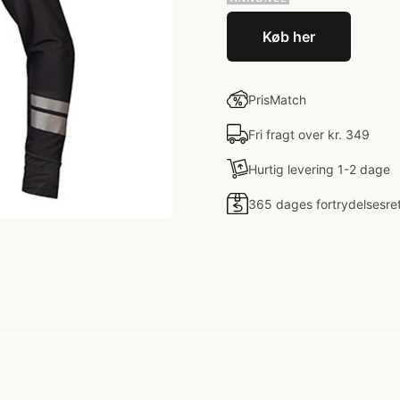
Køb her
PrisMatch
Fri fragt over kr. 349
Hurtig levering 1-2 dage
365 dages fortrydelsesre