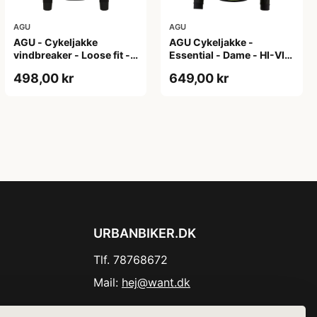
AGU
AGU
AGU - Cykeljakke
AGU Cykeljakke -
vindbreaker - Loose fit -
Essential - Dame - HI-VIS
Sort - Str. XXXL
- Sort/Gul - Str. M
498,00 kr
649,00 kr
URBANBIKER.DK
Tlf. 78768672
Mail:
hej@want.dk
Cookie- og privatlivspolitik