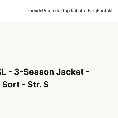
Forside
Produkter
Top Rabatter
Blog
Kontakt
SL - 3-Season Jacket -
Sort - Str. S
r