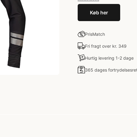
Køb her
PrisMatch
Fri fragt over kr. 349
Hurtig levering 1-2 dage
365 dages fortrydelsesre