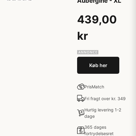
Aubergine - XL
439,00
kr
Køb her
PrisMatch
Fri fragt over kr. 349
Hurtig levering 1-2
dage
365 dages
fortrydelsesret