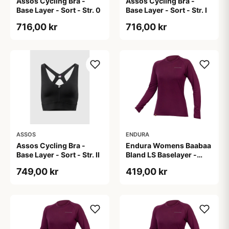
Assos Cycling Bra -
Assos Cycling Bra -
Base Layer - Sort - Str. 0
Base Layer - Sort - Str. I
716,00 kr
716,00 kr
ASSOS
ENDURA
Assos Cycling Bra -
Endura Womens Baabaa
Base Layer - Sort - Str. II
Bland LS Baselayer -
Baselayer - Aubergine -
749,00 kr
419,00 kr
L