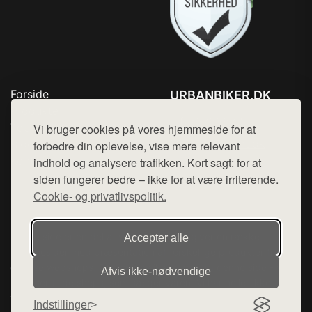
Forside
URBANBIKER.DK
Produkter
Tlf. 78768672
Top Rabatter
Vi bruger cookies på vores hjemmeside for at
Mail:
hej@want.dk
Blog
forbedre din oplevelse, vise mere relevant
Kontakt
indhold og analysere trafikken. Kort sagt: for at
Cookie- og privatlivspolitik
siden fungerer bedre – ikke for at være irriterende.
Cookie- og privatlivspolitik.
Denne side er en del af want.dk, der udgiver en række
Accepter alle
hjemmesider med præsentation af forskellige produkter fra
diverse webshops. Der sælges ikke varer fra denne side - vi
Afvis ikke‑nødvendige
henviser til de shops, som sælger varen. Vi har heller ikke
varerne på lager.
Indstillinger