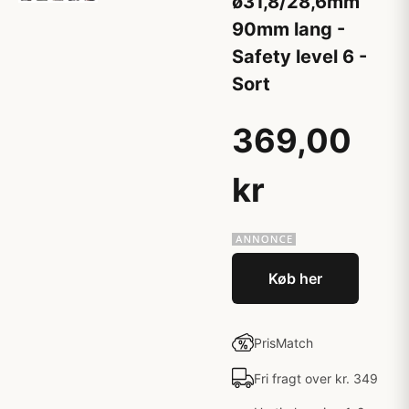
ø31,8/28,6mm
90mm lang -
Safety level 6 -
Sort
369,00
kr
Køb her
PrisMatch
Fri fragt over kr. 349