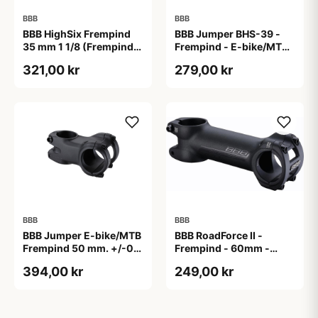
BBB
BBB
BBB HighSix Frempind
BBB Jumper BHS-39 -
35 mm 1 1/8 (Frempind
Frempind - E-bike/MTB -
længde: 90 mm)"
40 mm - Ø35 mm - Sort
321,00 kr
279,00 kr
BBB
BBB
BBB Jumper E-bike/MTB
BBB RoadForce II -
Frempind 50 mm. +/-0
Frempind - 60mm -
Grader
ø31,8mm - Sort
394,00 kr
249,00 kr