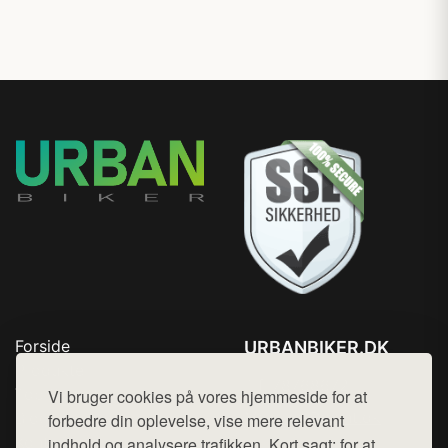
Forside
URBANBIKER.DK
Produkter
Tlf. 78768672
Top Rabatter
Vi bruger cookies på vores hjemmeside for at
Mail:
hej@want.dk
Blog
forbedre din oplevelse, vise mere relevant
Kontakt
indhold og analysere trafikken. Kort sagt: for at