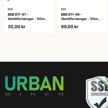
BBB
BBB
BBB BTI-97 -
BBB BTI-99 -
Ventilforlænger - 50mm -
Ventilforlænger - 50mm -
MTB/Road/Urban - Sort
MTB/Road - 2 stk. inkl.
35,00 kr
99,00 kr
Nøgle - Sort