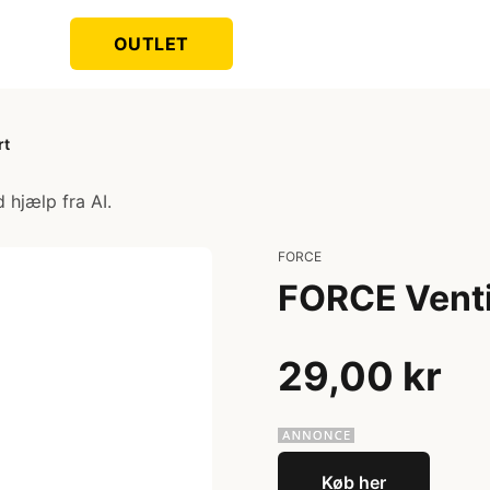
OUTLET
rt
 hjælp fra AI.
FORCE
FORCE Venti
29,00 kr
Køb her