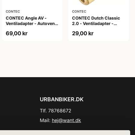
CONTEC
CONTEC
CONTEC Angle AV -
CONTEC Dutch Classic
Ventiladapter - Autoventil
2.0 - Ventiladapter -
- Sølv
Dunlop / Autoventil -
69,00 kr
29,00 kr
Guld
URBANBIKER.DK
Tlf. 78768672
Mail:
hej@want.dk
Cookie- og privatlivspolitik