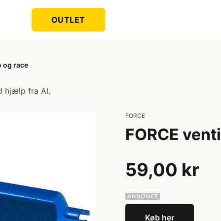
OUTLET
o og race
 hjælp fra AI.
FORCE
FORCE ventil
59,00 kr
Køb her