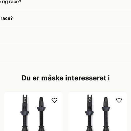
o og race?
 race?
Du er måske interesseret i