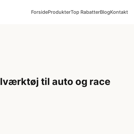
Forside
Produkter
Top Rabatter
Blog
Kontakt
værktøj til auto og race