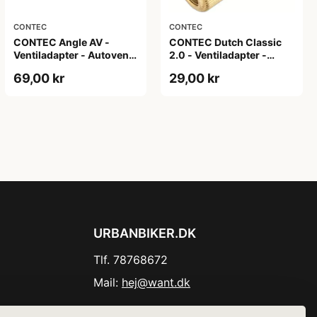
CONTEC
CONTEC
CONTEC Angle AV -
CONTEC Dutch Classic
Ventiladapter - Autoventil
2.0 - Ventiladapter -
- Sølv
Dunlop / Autoventil -
69,00 kr
29,00 kr
Guld
URBANBIKER.DK
Tlf. 78768672
Mail:
hej@want.dk
Cookie- og privatlivspolitik