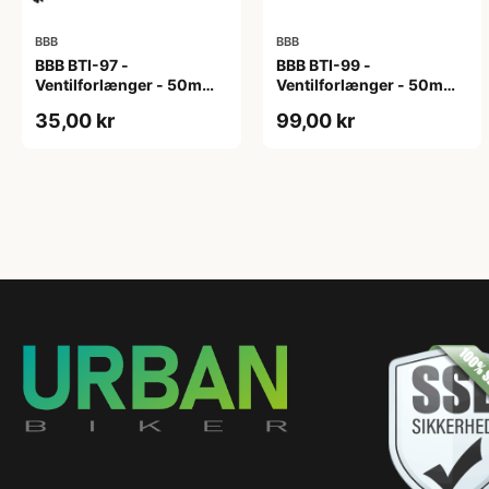
BBB
BBB
BBB BTI-97 -
BBB BTI-99 -
Ventilforlænger - 50mm -
Ventilforlænger - 50mm -
MTB/Road/Urban - Sort
MTB/Road - 2 stk. inkl.
35,00 kr
99,00 kr
Nøgle - Sort