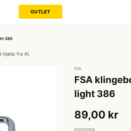
OUTLET
ght 386
 hjælp fra AI.
FSA
FSA klingebol
light 386
89,00 kr