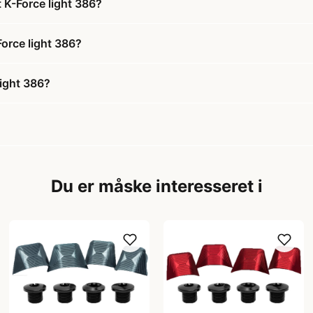
t K-Force light 386?
-Force light 386?
light 386?
Du er måske interesseret i