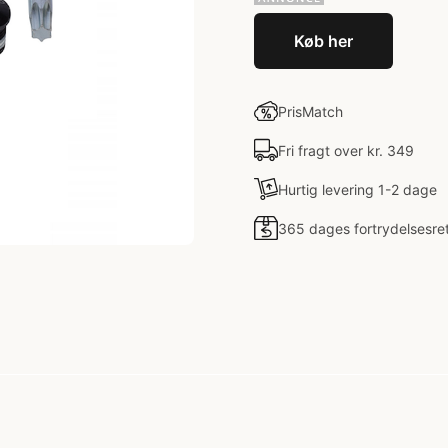
Køb her
PrisMatch
Fri fragt over kr. 349
Hurtig levering 1-2 dage
365 dages fortrydelsesre