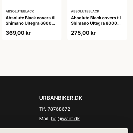
ABSOLUTEBLACK
ABSOLUTEBLACK
Absolute Black covers til
Absolute Black covers til
Shimano Ultegra 6800
Shimano Ultegra 8000
kranksæt sort
klinger
369,00 kr
275,00 kr
URBANBIKER.DK
Tlf. 78768672
Mail:
hej@want.dk
Cookie- og privatlivspolitik