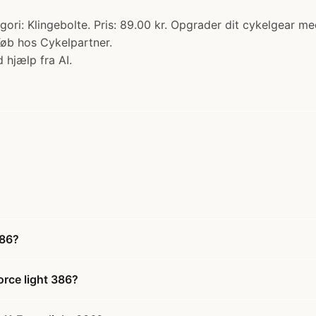
egori: Klingebolte. Pris: 89.00 kr. Opgrader dit cykelgear me
Køb hos Cykelpartner.
 hjælp fra AI.
386?
orce light 386?