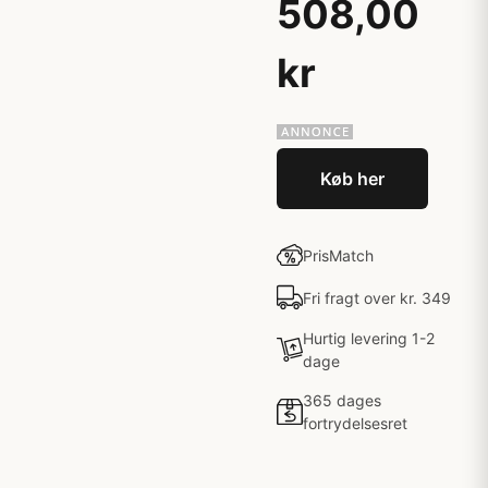
508,00
kr
Køb her
PrisMatch
Fri fragt over kr. 349
Hurtig levering 1-2
dage
365 dages
fortrydelsesret