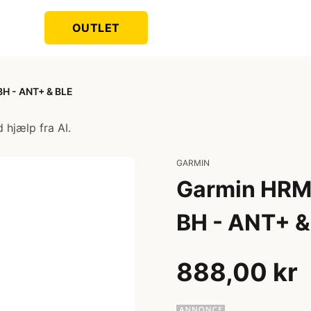
OUTLET
BH - ANT+ & BLE
 hjælp fra AI.
GARMIN
Garmin HRM F
BH - ANT+ &
888,00 kr