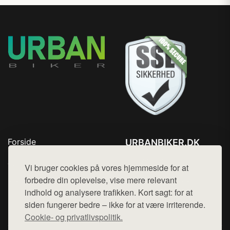
Forside
URBANBIKER.DK
Produkter
Tlf. 78768672
Top Rabatter
Vi bruger cookies på vores hjemmeside for at
Mail:
hej@want.dk
Blog
forbedre din oplevelse, vise mere relevant
Kontakt
indhold og analysere trafikken. Kort sagt: for at
Cookie- og privatlivspolitik
siden fungerer bedre – ikke for at være irriterende.
Cookie- og privatlivspolitik.