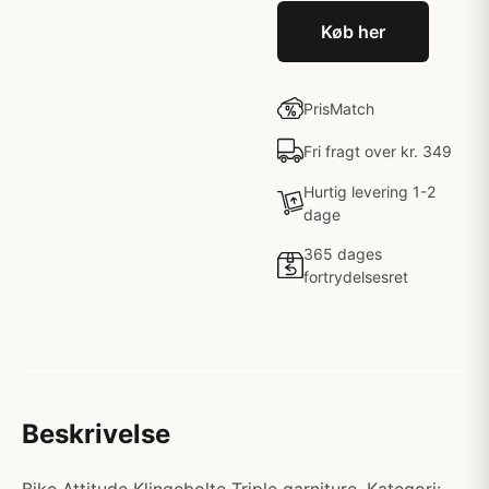
Køb her
PrisMatch
Fri fragt over kr. 349
Hurtig levering 1-2
dage
365 dages
fortrydelsesret
Beskrivelse