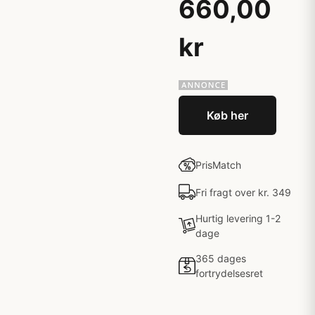
660,00
kr
Køb her
PrisMatch
Fri fragt over kr. 349
Hurtig levering 1-2
dage
365 dages
fortrydelsesret