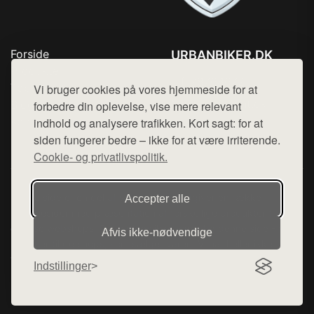
Forside
URBANBIKER.DK
Produkter
Tlf. 78768672
Top Rabatter
Vi bruger cookies på vores hjemmeside for at
Mail:
hej@want.dk
Blog
forbedre din oplevelse, vise mere relevant
Kontakt
indhold og analysere trafikken. Kort sagt: for at
Cookie- og privatlivspolitik
siden fungerer bedre – ikke for at være irriterende.
Cookie- og privatlivspolitik.
Denne side er en del af want.dk, der udgiver en række
Accepter alle
hjemmesider med præsentation af forskellige produkter fra
diverse webshops. Der sælges ikke varer fra denne side - vi
Afvis ikke‑nødvendige
henviser til de shops, som sælger varen. Vi har heller ikke
varerne på lager.
Indstillinger
© 2026 urbanbiker.dk. Alle rettigheder forbeholdes.