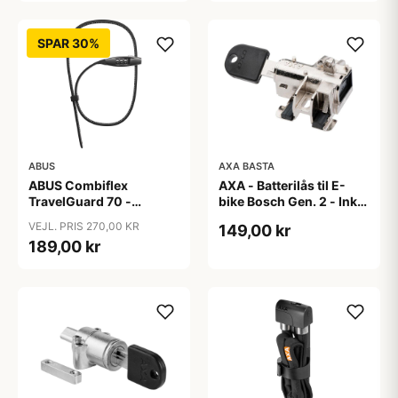
SPAR 30%
ABUS
AXA BASTA
ABUS Combiflex
AXA - Batterilås til E-
TravelGuard 70 -
bike Bosch Gen. 2 - Inkl.
Wirelås - Sort
2 nøgler
VEJL. PRIS 270,00 KR
149,00 kr
189,00 kr