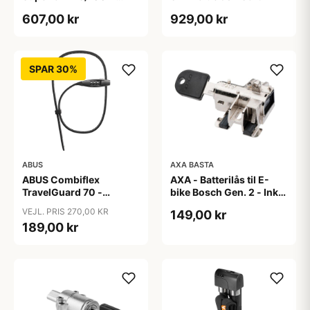
Taske - Kædelås - Sort
607,00 kr
929,00 kr
SPAR 30%
ABUS
AXA BASTA
ABUS Combiflex
AXA - Batterilås til E-
TravelGuard 70 -
bike Bosch Gen. 2 - Inkl.
Wirelås - Sort
2 nøgler
VEJL. PRIS 270,00 KR
149,00 kr
189,00 kr