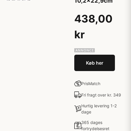
10,2x22,9cm
438,00
kr
Køb her
PrisMatch
Fri fragt over kr. 349
Hurtig levering 1-2
dage
365 dages
fortrydelsesret