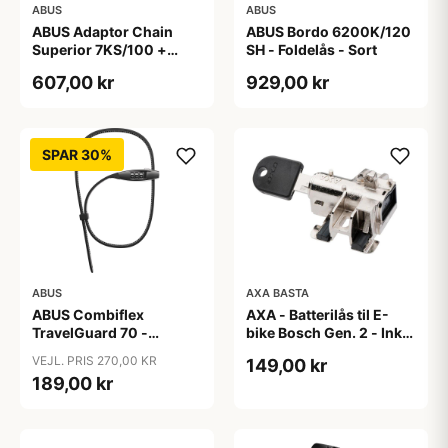
ABUS
ABUS
ABUS Adaptor Chain
ABUS Bordo 6200K/120
Superior 7KS/100 +
SH - Foldelås - Sort
Taske - Kædelås - Sort
607,00 kr
929,00 kr
SPAR 30%
ABUS
AXA BASTA
ABUS Combiflex
AXA - Batterilås til E-
TravelGuard 70 -
bike Bosch Gen. 2 - Inkl.
Wirelås - Sort
2 nøgler
VEJL. PRIS 270,00 KR
149,00 kr
189,00 kr