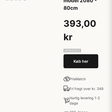
model 2080 -
80cm
393,00
kr
Køb her
PrisMatch
Fri fragt over kr. 349
Hurtig levering 1-2
dage