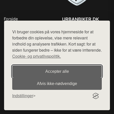
Forside
URBANBIKER.DK
Produkter
Tlf. 78768672
Top Rabatter
Vi bruger cookies på vores hjemmeside for at
Mail:
hej@want.dk
Blog
forbedre din oplevelse, vise mere relevant
Kontakt
indhold og analysere trafikken. Kort sagt: for at
Cookie- og privatlivspolitik
siden fungerer bedre – ikke for at være irriterende.
Cookie- og privatlivspolitik.
Denne side er en del af want.dk, der udgiver en række
Accepter alle
hjemmesider med præsentation af forskellige produkter fra
diverse webshops. Der sælges ikke varer fra denne side - vi
Afvis ikke‑nødvendige
henviser til de shops, som sælger varen. Vi har heller ikke
varerne på lager.
Indstillinger
© 2026 urbanbiker.dk. Alle rettigheder forbeholdes.