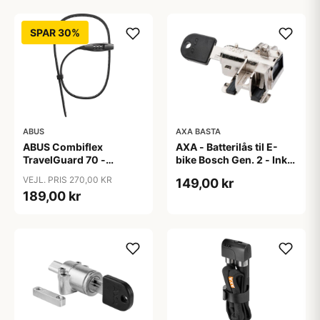
SPAR 30%
ABUS
AXA BASTA
ABUS Combiflex
AXA - Batterilås til E-
TravelGuard 70 -
bike Bosch Gen. 2 - Inkl.
Wirelås - Sort
2 nøgler
VEJL. PRIS 270,00 KR
149,00 kr
189,00 kr