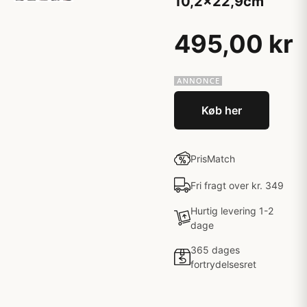
10,2x22,9cm
495,00 kr
Køb her
PrisMatch
Fri fragt over kr. 349
Hurtig levering 1-2
dage
365 dages
fortrydelsesret