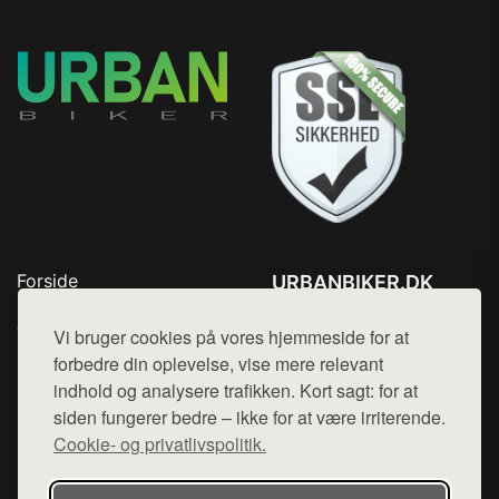
Forside
URBANBIKER.DK
Produkter
Tlf. 78768672
Top Rabatter
Vi bruger cookies på vores hjemmeside for at
Mail:
hej@want.dk
Blog
forbedre din oplevelse, vise mere relevant
Kontakt
indhold og analysere trafikken. Kort sagt: for at
Cookie- og privatlivspolitik
siden fungerer bedre – ikke for at være irriterende.
Cookie- og privatlivspolitik.