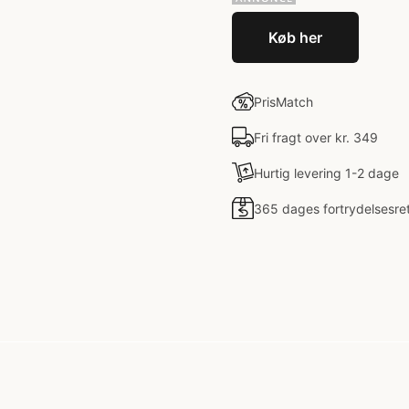
Køb her
PrisMatch
Fri fragt over kr. 349
Hurtig levering 1-2 dage
365 dages fortrydelsesre