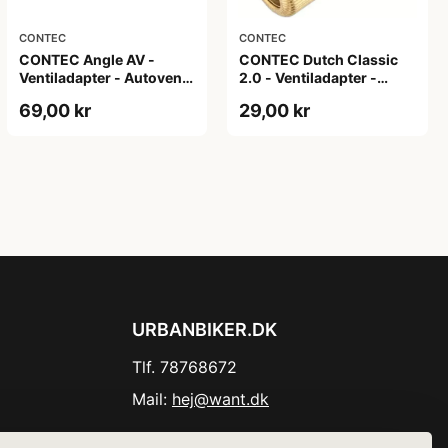
CONTEC
CONTEC
CONTEC Angle AV -
CONTEC Dutch Classic
Ventiladapter - Autoventil
2.0 - Ventiladapter -
- Sølv
Dunlop / Autoventil -
69,00 kr
29,00 kr
Guld
URBANBIKER.DK
Tlf. 78768672
Mail:
hej@want.dk
Cookie- og privatlivspolitik