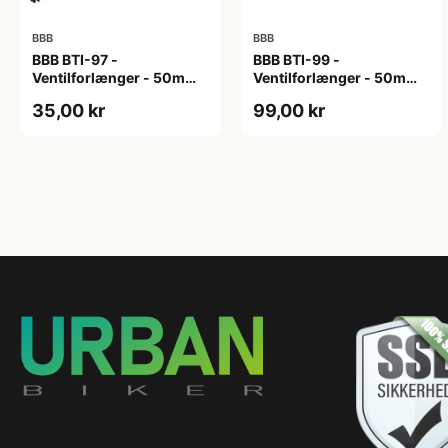
BBB
BBB
BBB BTI-97 -
BBB BTI-99 -
Ventilforlænger - 50mm -
Ventilforlænger - 50mm -
MTB/Road/Urban - Sort
MTB/Road - 2 stk. inkl.
35,00 kr
99,00 kr
Nøgle - Sort