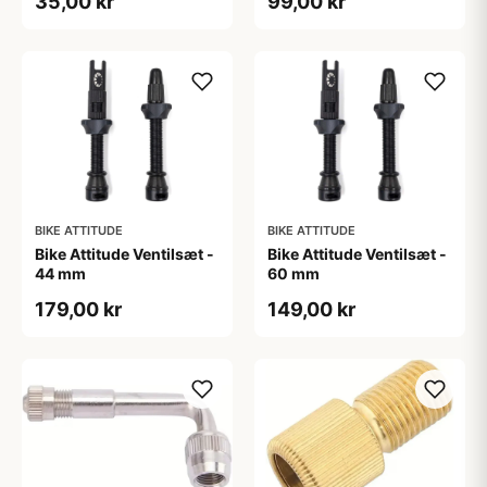
35,00 kr
99,00 kr
Nøgle - Sort
BIKE ATTITUDE
BIKE ATTITUDE
Bike Attitude Ventilsæt -
Bike Attitude Ventilsæt -
44 mm
60 mm
179,00 kr
149,00 kr