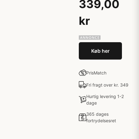
339,00
kr
Køb her
PrisMatch
Fri fragt over kr. 349
Hurtig levering 1-2
dage
365 dages
fortrydelsesret