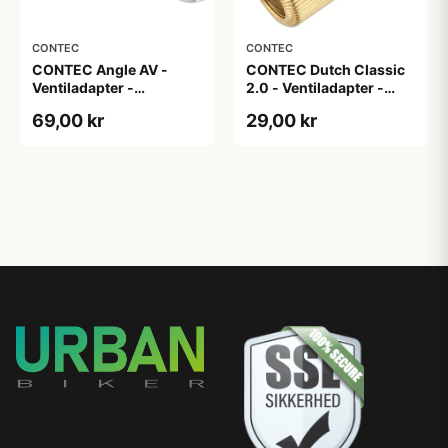
CONTEC
CONTEC
CONTEC Angle AV -
CONTEC Dutch Classic
Ventiladapter -
2.0 - Ventiladapter -
Autoventil - Sølv
Dunlop / Autoventil -
69,00 kr
29,00 kr
Guld