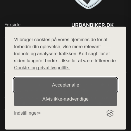
Forside
URBANBIKER.DK
Produkter
Tlf. 78768672
Top Rabatter
Vi bruger cookies på vores hjemmeside for at
Mail:
hej@want.dk
Blog
forbedre din oplevelse, vise mere relevant
Kontakt
indhold og analysere trafikken. Kort sagt: for at
Cookie- og privatlivspolitik
siden fungerer bedre – ikke for at være irriterende.
Cookie- og privatlivspolitik.
Denne side er en del af want.dk, der udgiver en række
Accepter alle
hjemmesider med præsentation af forskellige produkter fra
diverse webshops. Der sælges ikke varer fra denne side - vi
Afvis ikke‑nødvendige
henviser til de shops, som sælger varen. Vi har heller ikke
varerne på lager.
Indstillinger
© 2026 urbanbiker.dk. Alle rettigheder forbeholdes.