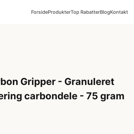
Forside
Produkter
Top Rabatter
Blog
Kontakt
bon Gripper - Granuleret
tering carbondele - 75 gram