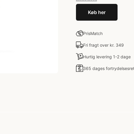
Køb her
PrisMatch
Fri fragt over kr. 349
Hurtig levering 1-2 dage
365 dages fortrydelsesre