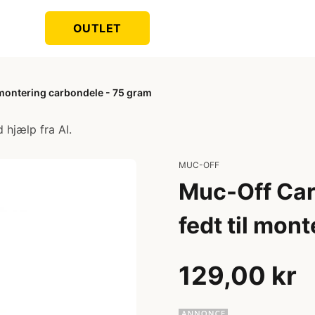
OUTLET
 montering carbondele - 75 gram
 hjælp fra AI.
MUC-OFF
Muc-Off Car
fedt til mon
129,00 kr