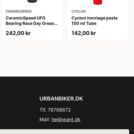
CERAMICSPEED
CYCLON
CeramicSpeed UFO
Cyclon montage pasta
Bearing Race Day Grease
150 ml Tube
- 30 ml
242,00 kr
142,00 kr
URBANBIKER.DK
Tlf. 78768672
Mail:
hej@want.dk
Cookie- og privatlivspolitik