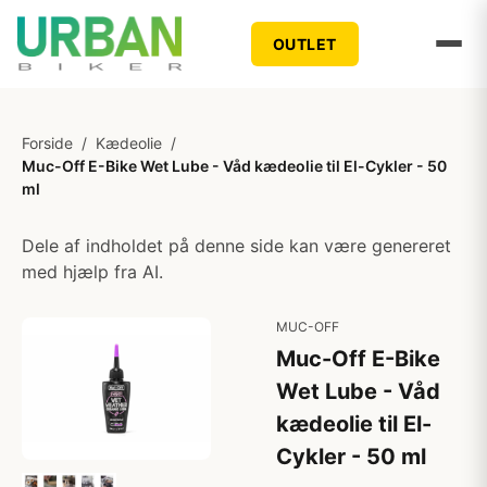
OUTLET
Forside
/
Kædeolie
/
Muc-Off E-Bike Wet Lube - Våd kædeolie til El-Cykler - 50
ml
Dele af indholdet på denne side kan være genereret
med hjælp fra AI.
MUC-OFF
Muc-Off E-Bike
Wet Lube - Våd
kædeolie til El-
Cykler - 50 ml