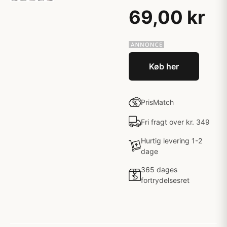
69,00 kr
Køb her
PrisMatch
Fri fragt over kr. 349
Hurtig levering 1-2
dage
365 dages
fortrydelsesret