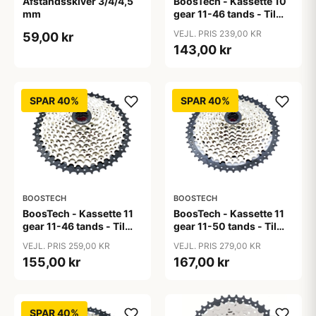
Afstandsskiver 3/4/4,5
BoosTech - Kassette 10
mm
gear 11-46 tands - Til
Shimano og Sram
VEJL. PRIS 239,00 KR
59,00 kr
gearsystem
143,00 kr
SPAR 40%
SPAR 40%
BOOSTECH
BOOSTECH
BoosTech - Kassette 11
BoosTech - Kassette 11
gear 11-46 tands - Til
gear 11-50 tands - Til
Shimano og Sram
Shimano og Sram
VEJL. PRIS 259,00 KR
VEJL. PRIS 279,00 KR
gearsystem
gearsystem
155,00 kr
167,00 kr
SPAR 40%