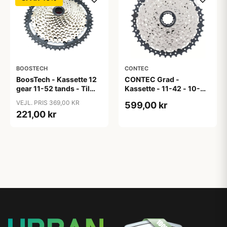
BOOSTECH
CONTEC
BoosTech - Kassette 12
CONTEC Grad -
gear 11-52 tands - Til
Kassette - 11-42 - 10-
Shimano HG gearsystem
Speed - Shimano HG-M
VEJL. PRIS 369,00 KR
599,00 kr
- Sølv/Sort
221,00 kr