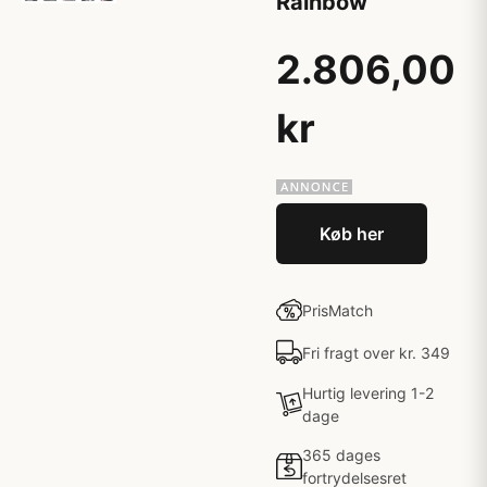
Rainbow
2.806,00
kr
Køb her
PrisMatch
Fri fragt over kr. 349
Hurtig levering 1-2
dage
365 dages
fortrydelsesret