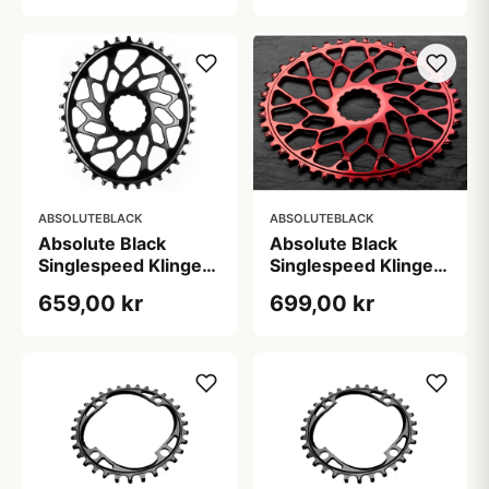
ABSOLUTEBLACK
ABSOLUTEBLACK
Absolute Black
Absolute Black
Singlespeed Klinge
Singlespeed Klinge
44T Oval Direkte
48T Oval Direkte
659,00 kr
699,00 kr
Montering Sort
Montering Rød