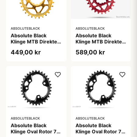
ABSOLUTEBLACK
ABSOLUTEBLACK
Absolute Black
Absolute Black
Klinge MTB Direkte
Klinge MTB Direkte
montering til BOOST
montering til BOOST
449,00 kr
589,00 kr
28T Guld
rød
ABSOLUTEBLACK
ABSOLUTEBLACK
Absolute Black
Absolute Black
Klinge Oval Rotor 76
Klinge Oval Rotor 76