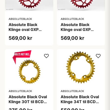
ABSOLUTEBLACK
ABSOLUTEBLACK
Absolute Black
Absolute Black
Klinge oval GXP
Klinge oval GXP
Direkte montering
Direkte montering
569,00 kr
569,00 kr
Rød (Antal tænder:
Rød (Antal tænder:
28)
32)
ABSOLUTEBLACK
ABSOLUTEBLACK
Absolute Black Oval
Absolute Black Oval
Klinge 30T til BCD
Klinge 34T til BCD
96 mm Guld
96 mm Guld