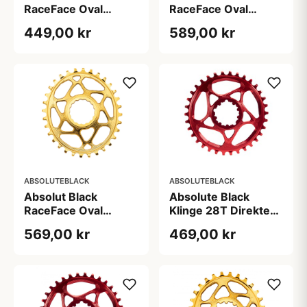
RaceFace Oval
RaceFace Oval
Klinge Grøn
Klinge Grøn 34T
449,00 kr
589,00 kr
ABSOLUTEBLACK
ABSOLUTEBLACK
Absolut Black
Absolute Black
RaceFace Oval
Klinge 28T Direkte
Klinge Guld 34T
montering SRAM
569,00 kr
469,00 kr
GXP Rød