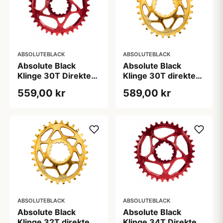
ABSOLUTEBLACK
ABSOLUTEBLACK
Absolute Black
Absolute Black
Klinge 30T Direkte
Klinge 30T direkte
montering SRAM
montering Oval
559,00 kr
589,00 kr
GXP/BB30/DUB Rød
SRAM GXP Guld
ABSOLUTEBLACK
ABSOLUTEBLACK
Absolute Black
Absolute Black
Klinge 32T direkte
Klinge 34T Direkte