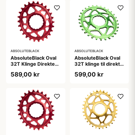
ABSOLUTEBLACK
ABSOLUTEBLACK
AbsoluteBlack Oval
AbsoluteBlack Oval
32T Klinge Direkte
32T klinge til direkte
Montering
montering
589,00 kr
599,00 kr
(Raceface) Rød 3
(Raceface) Grøn 3
mm offset
mm offset