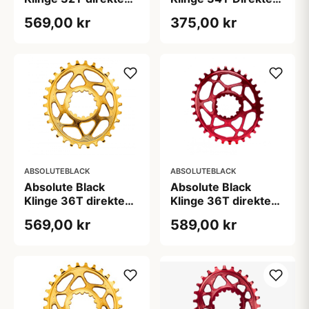
montering Oval
montering SRAM
569,00 kr
375,00 kr
SRAM GXP Guld
GXP/BB30/DUB Rød
ABSOLUTEBLACK
ABSOLUTEBLACK
Absolute Black
Absolute Black
Klinge 36T direkte
Klinge 36T direkte
montering Oval
montering Oval
569,00 kr
589,00 kr
SRAM GXP Guld
SRAM GXP Rød