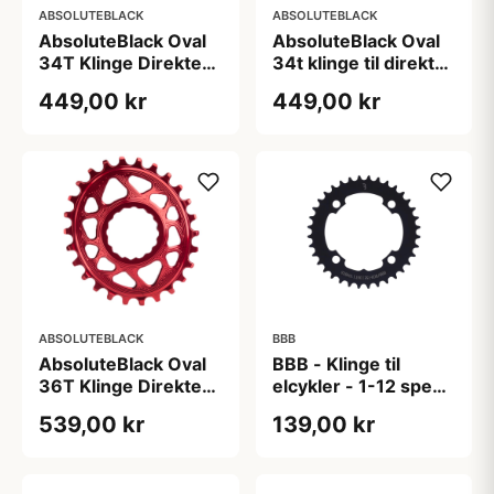
ABSOLUTEBLACK
ABSOLUTEBLACK
AbsoluteBlack Oval
AbsoluteBlack Oval
34T Klinge Direkte
34t klinge til direkte
Montering
montering
449,00 kr
449,00 kr
(Raceface) Rød 3
(Raceface) Guld 3
mm offset
mm offset
ABSOLUTEBLACK
BBB
AbsoluteBlack Oval
BBB - Klinge til
36T Klinge Direkte
elcykler - 1-12 speed
Montering
- 36T Ø104
539,00 kr
139,00 kr
(Raceface) Rød 3
mm offset