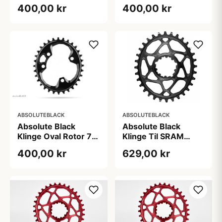
mm (Antal tænder:
mm (Antal tænder:
400,00 kr
400,00 kr
30)
32)
ABSOLUTEBLACK
ABSOLUTEBLACK
Absolute Black
Absolute Black
Klinge Oval Rotor 76
Klinge Til SRAM
mm (Antal tænder:
Direct Mount Oval
400,00 kr
629,00 kr
34)
32T Til Shimano 12
Speed kæder