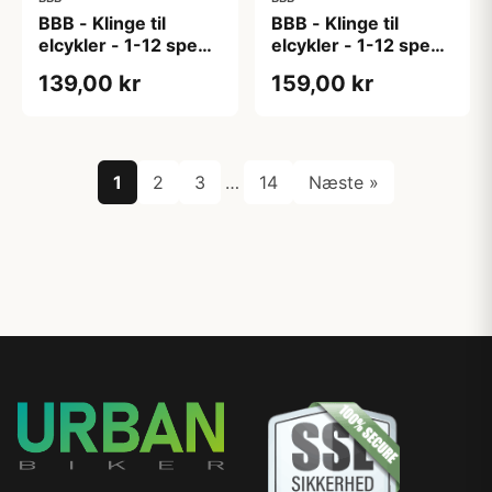
BBB - Klinge til
BBB - Klinge til
elcykler - 1-12 speed
elcykler - 1-12 speed
- 46T Ø104
- 48T Ø104
139,00 kr
159,00 kr
1
2
3
…
14
Næste »