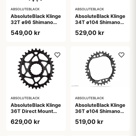
ABSOLUTEBLACK
ABSOLUTEBLACK
AbsoluteBlack Klinge
AbsoluteBlack Klinge
32T ø96 Shimano
34T ø104 Shimano
12-Speed
12-Speed
549,00 kr
529,00 kr
ABSOLUTEBLACK
ABSOLUTEBLACK
AbsoluteBlack Klinge
AbsoluteBlack Klinge
36T Direct Mount
36T ø104 Shimano
Shimano 12-Speed
12-Speed
629,00 kr
519,00 kr
Sort