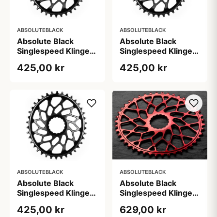
ABSOLUTEBLACK
ABSOLUTEBLACK
Absolute Black
Absolute Black
Singlespeed Klinge
Singlespeed Klinge
38T Oval Direkte
40T Oval Direkte
425,00 kr
425,00 kr
Montering Sort
Montering Sort
ABSOLUTEBLACK
ABSOLUTEBLACK
Absolute Black
Absolute Black
Singlespeed Klinge
Singlespeed Klinge
42T Oval Direkte
44T Oval Direkte
425,00 kr
629,00 kr
Montering Sort
Montering Rød