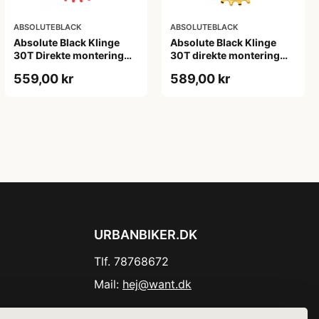
ABSOLUTEBLACK
ABSOLUTEBLACK
Absolute Black Klinge
Absolute Black Klinge
30T Direkte montering
30T direkte montering
SRAM GXP/BB30/DUB
Oval SRAM GXP Guld
559,00 kr
589,00 kr
Rød
URBANBIKER.DK
Tlf. 78768672
Mail:
hej@want.dk
Cookie- og privatlivspolitik