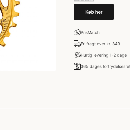
Køb her
PrisMatch
Fri fragt over kr. 349
Hurtig levering 1-2 dage
365 dages fortrydelsesre