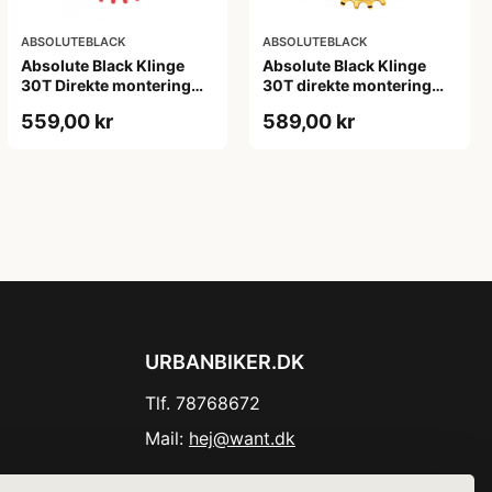
ABSOLUTEBLACK
ABSOLUTEBLACK
Absolute Black Klinge
Absolute Black Klinge
30T Direkte montering
30T direkte montering
SRAM GXP/BB30/DUB
Oval SRAM GXP Guld
559,00 kr
589,00 kr
Rød
URBANBIKER.DK
Tlf. 78768672
Mail:
hej@want.dk
Cookie- og privatlivspolitik