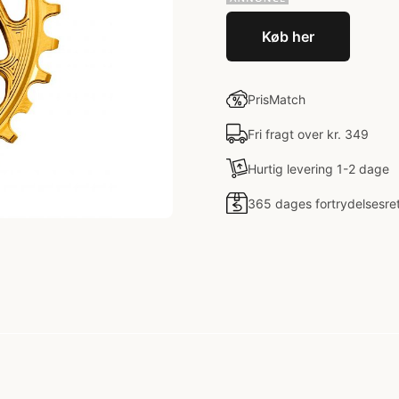
Køb her
PrisMatch
Fri fragt over kr. 349
Hurtig levering 1-2 dage
365 dages fortrydelsesre