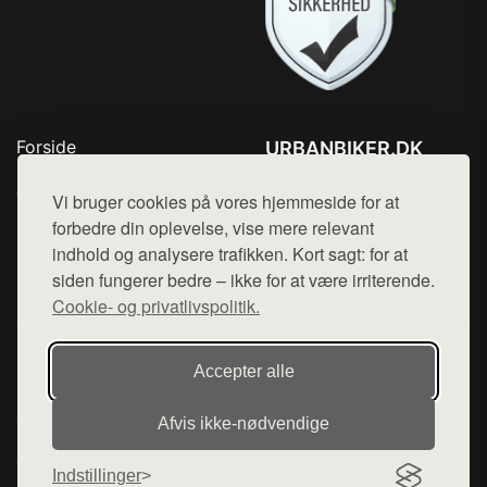
Forside
URBANBIKER.DK
Produkter
Tlf. 78768672
Top Rabatter
Vi bruger cookies på vores hjemmeside for at
Mail:
hej@want.dk
Blog
forbedre din oplevelse, vise mere relevant
Kontakt
indhold og analysere trafikken. Kort sagt: for at
Cookie- og privatlivspolitik
siden fungerer bedre – ikke for at være irriterende.
Cookie- og privatlivspolitik.
Denne side er en del af want.dk, der udgiver en række
Accepter alle
hjemmesider med præsentation af forskellige produkter fra
diverse webshops. Der sælges ikke varer fra denne side - vi
Afvis ikke‑nødvendige
henviser til de shops, som sælger varen. Vi har heller ikke
varerne på lager.
Indstillinger