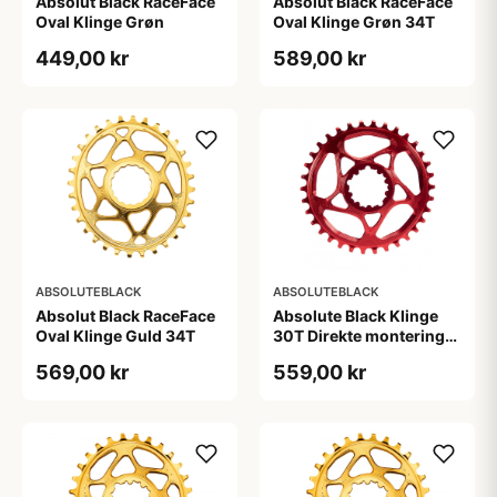
Absolut Black RaceFace
Absolut Black RaceFace
Oval Klinge Grøn
Oval Klinge Grøn 34T
449,00 kr
589,00 kr
ABSOLUTEBLACK
ABSOLUTEBLACK
Absolut Black RaceFace
Absolute Black Klinge
Oval Klinge Guld 34T
30T Direkte montering
SRAM GXP/BB30/DUB
569,00 kr
559,00 kr
Rød