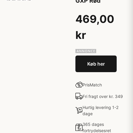
GXP Rød
469,00
kr
Køb her
PrisMatch
Fri fragt over kr. 349
Hurtig levering 1-2
dage
365 dages
fortrydelsesret