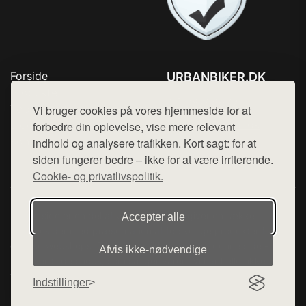
Forside
URBANBIKER.DK
Produkter
Tlf. 78768672
Top Rabatter
Vi bruger cookies på vores hjemmeside for at
Mail:
hej@want.dk
Blog
forbedre din oplevelse, vise mere relevant
Kontakt
indhold og analysere trafikken. Kort sagt: for at
Cookie- og privatlivspolitik
siden fungerer bedre – ikke for at være irriterende.
Cookie- og privatlivspolitik.
Denne side er en del af want.dk, der udgiver en række
Accepter alle
hjemmesider med præsentation af forskellige produkter fra
diverse webshops. Der sælges ikke varer fra denne side - vi
Afvis ikke‑nødvendige
henviser til de shops, som sælger varen. Vi har heller ikke
varerne på lager.
Indstillinger
© 2026 urbanbiker.dk. Alle rettigheder forbeholdes.