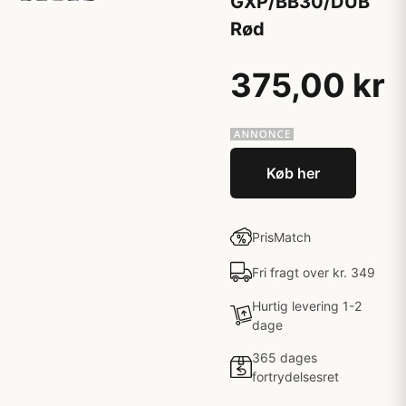
GXP/BB30/DUB
Rød
375,00 kr
Køb her
PrisMatch
Fri fragt over kr. 349
Hurtig levering 1-2
dage
365 dages
fortrydelsesret