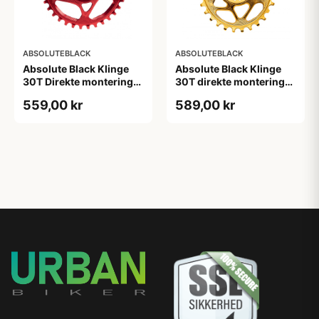
ABSOLUTEBLACK
ABSOLUTEBLACK
Absolute Black Klinge
Absolute Black Klinge
30T Direkte montering
30T direkte montering
SRAM GXP/BB30/DUB
Oval SRAM GXP Guld
559,00 kr
589,00 kr
Rød