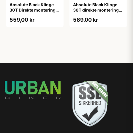
Absolute Black Klinge
Absolute Black Klinge
30T Direkte montering
30T direkte montering
SRAM GXP/BB30/DUB
Oval SRAM GXP Guld
559,00 kr
589,00 kr
Rød