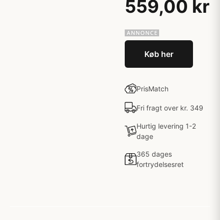
559,00 kr
Køb her
PrisMatch
Fri fragt over kr. 349
Hurtig levering 1-2
dage
365 dages
fortrydelsesret