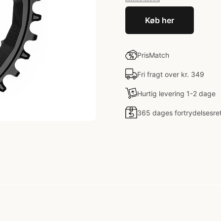
Køb her
PrisMatch
Fri fragt over kr. 349
Hurtig levering 1-2 dage
365 dages fortrydelsesre