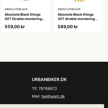
ABSOLUTEBLACK
ABSOLUTEBLACK
Absolute Black Klinge
Absolute Black Klinge
30T Direkte montering
30T direkte montering
SRAM GXP/BB30/DUB
Oval SRAM GXP Guld
559,00 kr
589,00 kr
Rød
URBANBIKER.DK
Tlf. 78768672
Mail:
hej@want.dk
Cookie- og privatlivspolitik