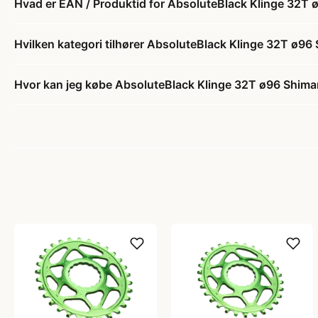
Hvad er EAN / Produktid for AbsoluteBlack Klinge 32T
Hvilken kategori tilhører AbsoluteBlack Klinge 32T ø9
Hvor kan jeg købe AbsoluteBlack Klinge 32T ø96 Shim