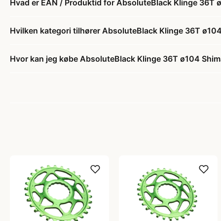
Hvad er EAN / Produktid for AbsoluteBlack Klinge 36T
Hvilken kategori tilhører AbsoluteBlack Klinge 36T ø1
Hvor kan jeg købe AbsoluteBlack Klinge 36T ø104 Shi