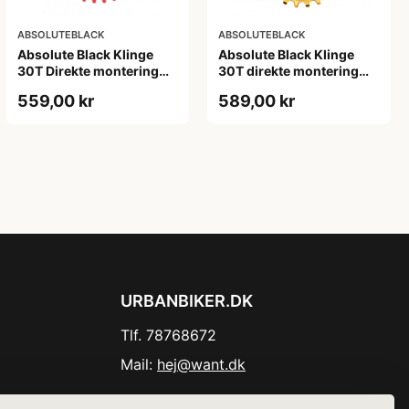
ABSOLUTEBLACK
ABSOLUTEBLACK
Absolute Black Klinge
Absolute Black Klinge
30T Direkte montering
30T direkte montering
SRAM GXP/BB30/DUB
Oval SRAM GXP Guld
559,00 kr
589,00 kr
Rød
URBANBIKER.DK
Tlf. 78768672
Mail:
hej@want.dk
Cookie- og privatlivspolitik