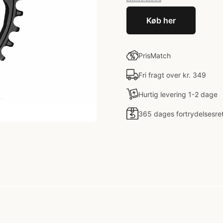
Køb her
PrisMatch
Fri fragt over kr. 349
Hurtig levering 1-2 dage
365 dages fortrydelsesre