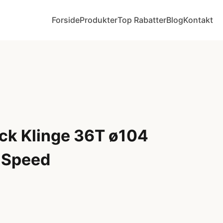
Forside
Produkter
Top Rabatter
Blog
Kontakt
ck Klinge 36T ø104
-Speed