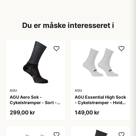
Du er måske interesseret i
AGU
AGU
AGU Aero Sok -
AGU Essential High Sock
Cykelstrømper - Sort -
- Cykelstrømper - Hvid -
S/M
2-Pak - L/XL
299,00 kr
149,00 kr