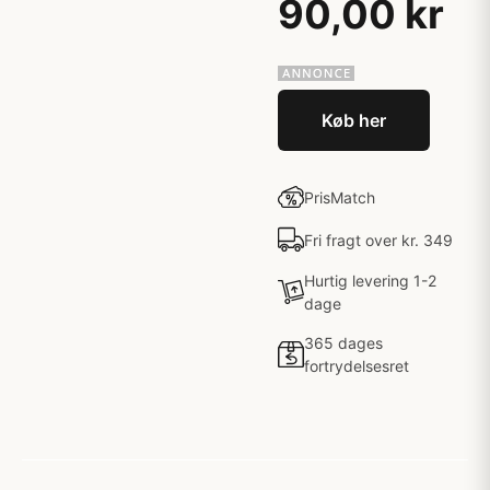
90,00 kr
Køb her
PrisMatch
Fri fragt over kr. 349
Hurtig levering 1-2
dage
365 dages
fortrydelsesret