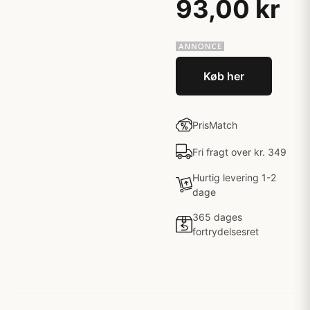
93,00 kr
Køb her
PrisMatch
Fri fragt over kr. 349
Hurtig levering 1-2
dage
365 dages
fortrydelsesret