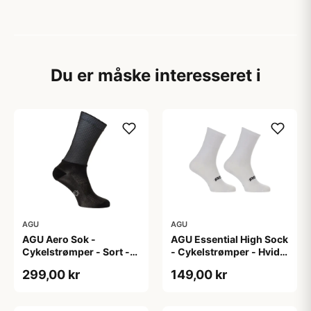
Du er måske interesseret i
AGU
AGU
AGU Aero Sok -
AGU Essential High Sock
Cykelstrømper - Sort -
- Cykelstrømper - Hvid -
S/M
2-Pak - L/XL
299,00 kr
149,00 kr