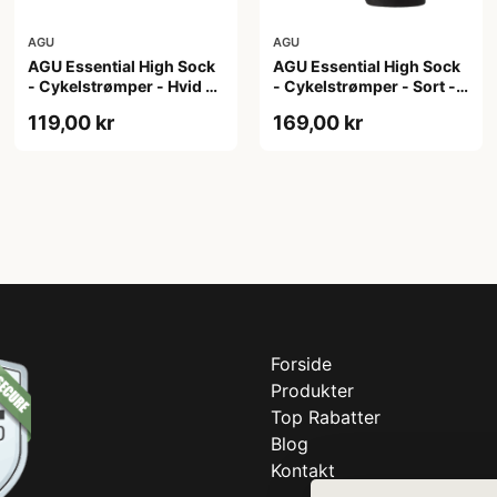
AGU
AGU
AGU Essential High Sock
AGU Essential High Sock
- Cykelstrømper - Hvid -
- Cykelstrømper - Sort -
2-Pak - S/M
2-Pak - L/XL
119,00 kr
169,00 kr
Forside
Produkter
Top Rabatter
Blog
Kontakt