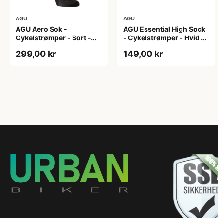
AGU
AGU
AGU Aero Sok -
AGU Essential High Sock
Cykelstrømper - Sort -
- Cykelstrømper - Hvid -
S/M
2-Pak - L/XL
299,00 kr
149,00 kr