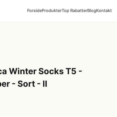
Forside
Produkter
Top Rabatter
Blog
Kontakt
ca Winter Socks T5 -
r - Sort - II