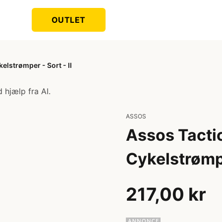
OUTLET
elstrømper - Sort - II
 hjælp fra AI.
ASSOS
Assos Tacti
Cykelstrømpe
217,00 kr