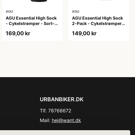
AGU
AGU
AGU Essential High Sock
AGU Essential High Sock
- Cykelstrømper - Sort-
2-Pack - Cykelstrømper -
2-Pak - S/M
Hvid - L/XL
169,00 kr
149,00 kr
URBANBIKER.DK
Tlf. 78768672
Mail:
hej@want.dk
Cookie- og privatlivspolitik