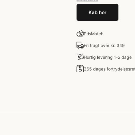
Køb her
PrisMatch
Fri fragt over kr. 349
Hurtig levering 1-2 dage
365 dages fortrydelsesre