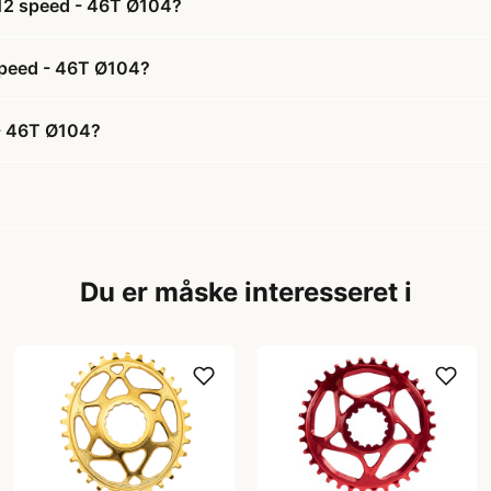
1-12 speed - 46T Ø104?
2 speed - 46T Ø104?
d - 46T Ø104?
Du er måske interesseret i