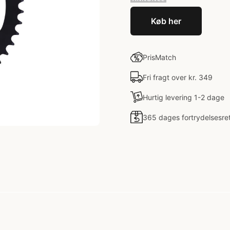
Køb her
PrisMatch
Fri fragt over kr. 349
Hurtig levering 1-2 dage
365 dages fortrydelsesre