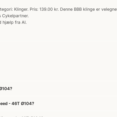
tegori: Klinger. Pris: 139.00 kr. Denne BBB klinge er veleg
s Cykelpartner.
 hjælp fra AI.
T Ø104?
 speed - 46T Ø104?