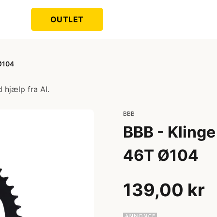
OUTLET
 Ø104
 hjælp fra AI.
BBB
BBB - Klinge 
46T Ø104
139,00 kr