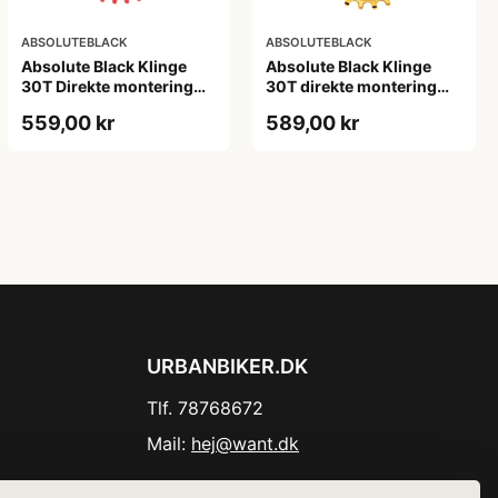
ABSOLUTEBLACK
ABSOLUTEBLACK
Absolute Black Klinge
Absolute Black Klinge
30T Direkte montering
30T direkte montering
SRAM GXP/BB30/DUB
Oval SRAM GXP Guld
559,00 kr
589,00 kr
Rød
URBANBIKER.DK
Tlf. 78768672
Mail:
hej@want.dk
Cookie- og privatlivspolitik