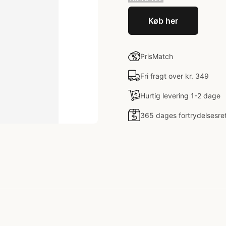
Køb her
PrisMatch
Fri fragt over kr. 349
Hurtig levering 1-2 dage
365 dages fortrydelsesre