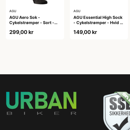
AGU
AGU
AGU Aero Sok -
AGU Essential High Sock
Cykelstrømper - Sort -
- Cykelstrømper - Hvid -
S/M
2-Pak - L/XL
299,00 kr
149,00 kr