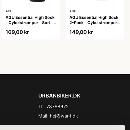
AGU
AGU
AGU Essential High Sock
AGU Essential High Sock
- Cykelstrømper - Sort-
2-Pack - Cykelstrømper -
2-Pak - S/M
Hvid - L/XL
169,00 kr
149,00 kr
URBANBIKER.DK
Tlf. 78768672
Mail:
hej@want.dk
Cookie- og privatlivspolitik