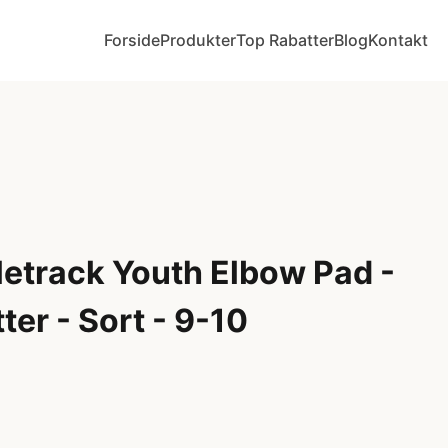
Forside
Produkter
Top Rabatter
Blog
Kontakt
letrack Youth Elbow Pad -
er - Sort - 9-10