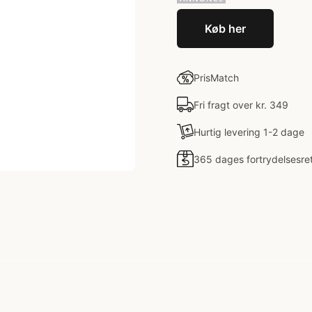
Køb her
PrisMatch
Fri fragt over kr. 349
Hurtig levering 1-2 dage
365 dages fortrydelsesre