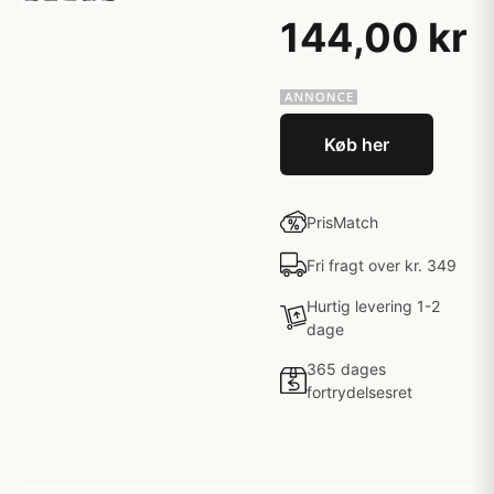
144,00 kr
Køb her
PrisMatch
Fri fragt over kr. 349
Hurtig levering 1-2
dage
365 dages
fortrydelsesret