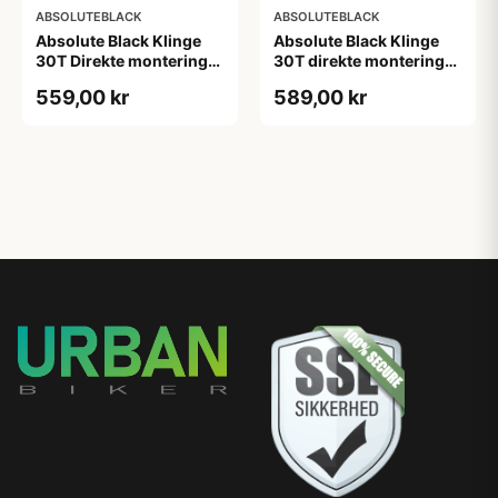
ABSOLUTEBLACK
ABSOLUTEBLACK
Absolute Black Klinge
Absolute Black Klinge
30T Direkte montering
30T direkte montering
SRAM GXP/BB30/DUB
Oval SRAM GXP Guld
559,00 kr
589,00 kr
Rød